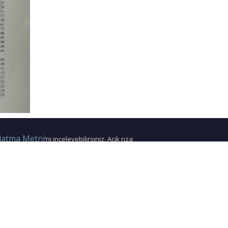
latma Metni
‘ni inceleyebilirsiniz. Açık rıza
eyebilirsiniz.