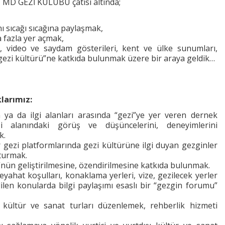
D GEZİ KULÜBÜ çatısı altında;
ı sıcağı sıcağına paylaşmak,
 fazla yer açmak,
leri, video ve saydam gösterileri, kent ve ülke sunumları,
“gezi kültürü”ne katkıda bulunmak üzere bir araya geldik…
larımız:
 ya da ilgi alanları arasında “gezi”ye yer veren dernek
ezi alanındaki görüş ve düşüncelerini, deneyimlerini
k.
ezi platformlarında gezi kültürüne ilgi duyan gezginler
şturmak.
”nün geliştirilmesine, özendirilmesine katkıda bulunmak.
eyahat koşulları, konaklama yerleri, vize, gezilecek yerler
ilen konularda bilgi paylaşımı esaslı bir “gezgin forumu”
ı kültür ve sanat turları düzenlemek, rehberlik hizmeti