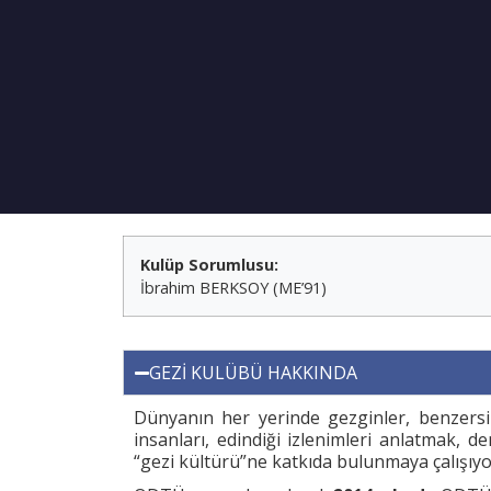
Kulüp Sorumlusu:
İbrahim BERKSOY (ME’91)
GEZİ KULÜBÜ HAKKINDA
Dünyanın her yerinde gezginler, benzersiz
insanları, edindiği izlenimleri anlatmak, d
“gezi kültürü”ne katkıda bulunmaya çalışıy