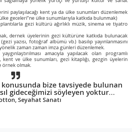
nı sağlamaya yönelik yurtiçi ve yurtdışı kültür ve sanat
erini paylaşılacağı kent ya da ülke sunumları düzenlemek
lke geceleri”ne ülke sunumlarıyla katkıda bulunmak)
lantılarla gezi kültürü ağırlıklı müzik, sinema ve tiyatro
rmak, dernek üyelerinin gezi kültürüne katkıda bulunacak
n (gezi yazısı, fotoğraf albümü vb.) basılıp yayınlanmasını
a yönelik zaman zaman imza günleri düzenlemek.
 yaygınlaştırılması amacıyla yapılacak olan programlı
ri, kent ve ülke sunumları, gezi kitaplığı, gezgin üyelerin
ne örnek olmak.
i konusunda bize tavsiyede bulunan
ıl gideceğimizi söyleyen yoktur…
otton, Seyahat Sanatı