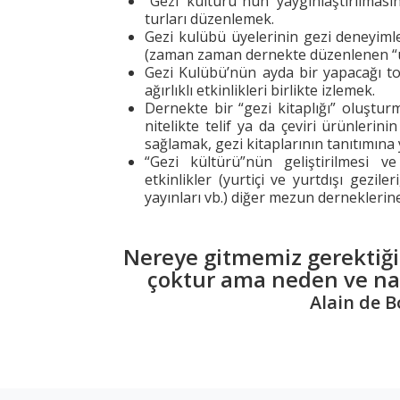
“Gezi kültürü”nün yaygınlaştırılması
turları düzenlemek.
Gezi kulübü üyelerinin gezi deneyiml
(zaman zaman dernekte düzenlenen “ü
Gezi Kulübü’nün ayda bir yapacağı top
ağırlıklı etkinlikleri birlikte izlemek.
Dernekte bir “gezi kitaplığı” oluştu
nitelikte telif ya da çeviri ürünlerini
sağlamak, gezi kitaplarının tanıtımın
“Gezi kültürü”nün geliştirilmesi ve
etkinlikler (yurtiçi ve yurtdışı gezile
yayınları vb.) diğer mezun dernekleri
Nereye gitmemiz gerektiğ
çoktur ama neden ve nas
Alain de B