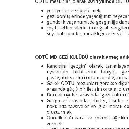
ODTÜ mezunları olarak
2014 yılında
ODTÜ M
yeni yerler gezip görmek,
gezi dönüşlerinde yaşadığımız heyecan
gündelik yaşantımızda gezginliğe daha
çeşitli etkinliklerle (fotoğraf sergi
seyahatnameler, müzikli geceler vb.) 
ODTÜ MD GEZİ KULÜBÜ olarak amaçladık
Kendisini “gezgin” olarak tanımlayan
üyelerinin birbirlerini tanıyıp, g
paylaşabilecekleri ortamlar oluşturma
Gerek ODTÜ mezunları gerekse diğer g
arasında güçlü bir iletişim ortamı olu
Dernek üyeleri arasında “gezi kültürü
Gezginler arasında şehirler, ülkeler, s
hakkında tavsiyeler vb. gibi merak ed
oluşturmak.
Öncelikle Ankara ve çevresi ağırlıkl
vermek.