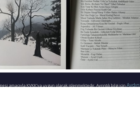
Aydın
tülmesi amacıyla KVKK’ya uygun olarak işlenmektedir. Ayrıntılı bilgi için
Beyanı
Gizlilik ve Çerez Politikası
‘nı, çerezlere ilişkin bilgi için
‘nı incel
LETIŞIM
OMD ATHLETICS
HOCAM MARKET
ODTÜ Mezunları Derneği