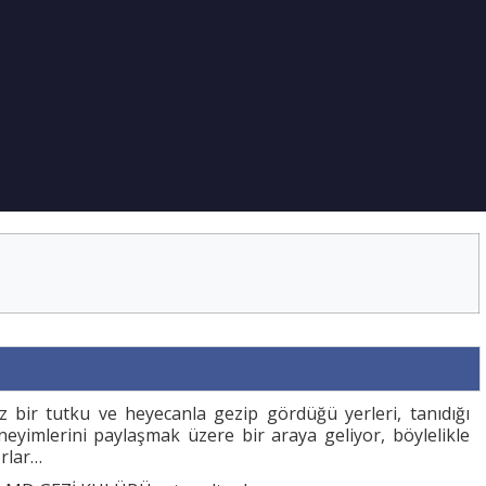
 bir tutku ve heyecanla gezip gördüğü yerleri, tanıdığı
eneyimlerini paylaşmak üzere bir araya geliyor, böylelikle
orlar…