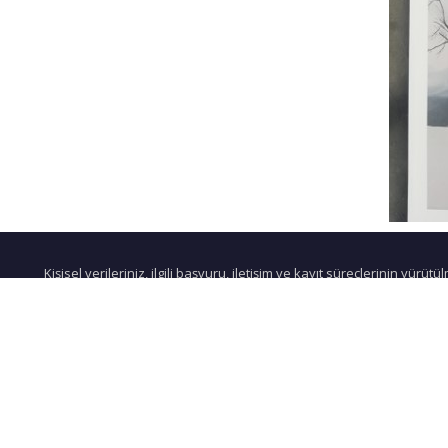
Kişisel verileriniz, ilgili başvuru, iletişim ve kayıt süreçlerinin yürü
Açık Rıza 
gerektiren işlemler için
İ