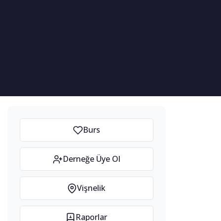
Burs
Derneğe Üye Ol
Vişnelik
Raporlar