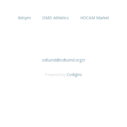
İletişim
OMD Athletics
HOCAM Market
ODTÜ Mezunları Derneği
İşçi Blokları Mah. 1540.Sokak No:58
0 (312) 286 79 79
odtumd@odtumd.org.tr
Codigno
Powered by