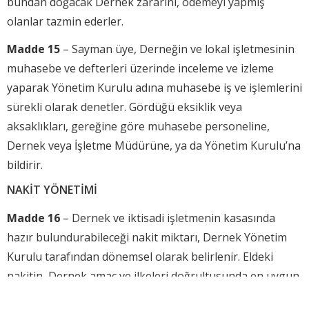
bundan doğacak Dernek zararını, ödemeyi yapmış
olanlar tazmin ederler.
Madde 15
– Sayman üye, Derneğin ve lokal işletmesinin
muhasebe ve defterleri üzerinde inceleme ve izleme
yaparak Yönetim Kurulu adına muhasebe iş ve işlemlerini
sürekli olarak denetler. Gördüğü eksiklik veya
aksaklıkları, gereğine göre muhasebe personeline,
Dernek veya İşletme Müdürüne, ya da Yönetim Kurulu’na
bildirir.
NAKİT YÖNETİMİ
Madde 16
– Dernek ve iktisadi işletmenin kasasında
hazır bulundurabileceği nakit miktarı, Dernek Yönetim
Kurulu tarafından dönemsel olarak belirlenir. Eldeki
nakitin, Dernek amaç ve ilkeleri doğrultusunda en uygun
şekilde değerlendirilmesinden Dernek Yönetim Kurulu