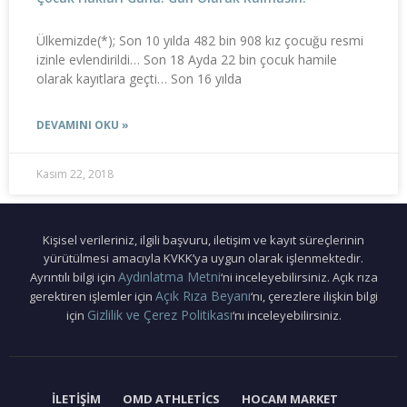
Ülkemizde(*); Son 10 yılda 482 bin 908 kız çocuğu resmi
izinle evlendirildi… Son 18 Ayda 22 bin çocuk hamile
olarak kayıtlara geçti… Son 16 yılda
DEVAMINI OKU »
Kasım 22, 2018
Kişisel verileriniz, ilgili başvuru, iletişim ve kayıt süreçlerinin
yürütülmesi amacıyla KVKK’ya uygun olarak işlenmektedir.
Aydınlatma Metni
Ayrıntılı bilgi için
‘ni inceleyebilirsiniz. Açık rıza
Açık Rıza Beyanı
gerektiren işlemler için
‘nı, çerezlere ilişkin bilgi
Gizlilik ve Çerez Politikası
için
‘nı inceleyebilirsiniz.
İLETIŞIM
OMD ATHLETICS
HOCAM MARKET