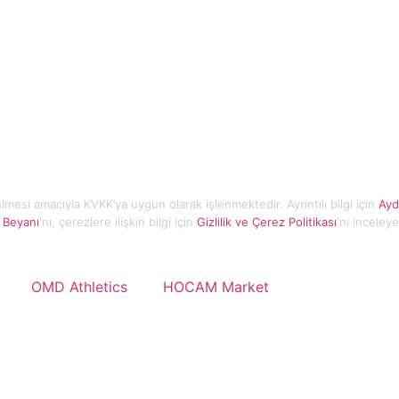
ütülmesi amacıyla KVKK’ya uygun olarak işlenmektedir. Ayrıntılı bilgi için
Ayd
a Beyanı
‘nı, çerezlere ilişkin bilgi için
Gizlilik ve Çerez Politikası
‘nı inceleye
OMD Athletics
HOCAM Market
ODTÜ Mezunları Derneği
İşçi Blokları Mah. 1540.Sokak No:58
0 (312) 286 79 79