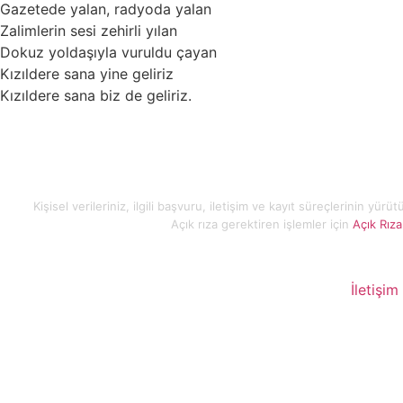
Gazetede yalan, radyoda yalan
Zalimlerin sesi zehirli yılan
Dokuz yoldaşıyla vuruldu çayan
Kızıldere sana yine geliriz
Kızıldere sana biz de geliriz.
Kişisel verileriniz, ilgili başvuru, iletişim ve kayıt süreçlerinin yür
Açık rıza gerektiren işlemler için
Açık Rız
İletişim