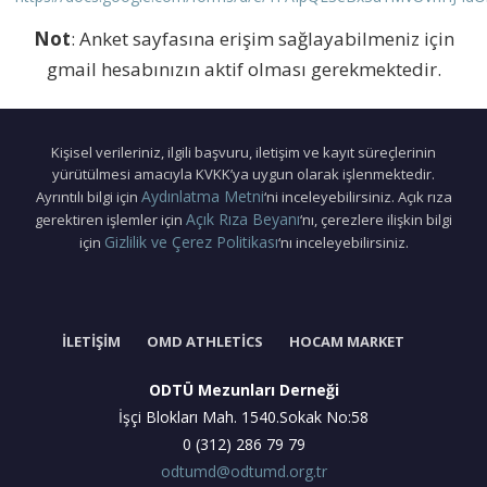
Not
: Anket sayfasına erişim sağlayabilmeniz için
gmail hesabınızın aktif olması gerekmektedir.
Kişisel verileriniz, ilgili başvuru, iletişim ve kayıt süreçlerinin
yürütülmesi amacıyla KVKK’ya uygun olarak işlenmektedir.
Aydınlatma Metni
Ayrıntılı bilgi için
‘ni inceleyebilirsiniz. Açık rıza
Açık Rıza Beyanı
gerektiren işlemler için
‘nı, çerezlere ilişkin bilgi
Gizlilik ve Çerez Politikası
için
‘nı inceleyebilirsiniz.
İLETIŞIM
OMD ATHLETICS
HOCAM MARKET
ODTÜ Mezunları Derneği
İşçi Blokları Mah. 1540.Sokak No:58
0 (312) 286 79 79
odtumd@odtumd.org.tr