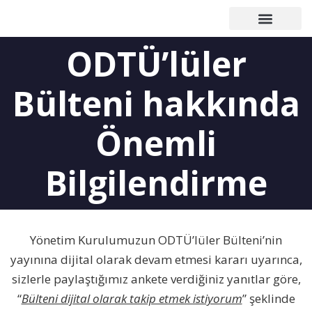
Çalışma Grupları
Duyurular – Etkinlikler
Mezunlar Konseyi
Basın – Yayın
ODTÜ’lüler
Bülteni hakkında
Önemli
Bilgilendirme
Yönetim Kurulumuzun ODTÜ’lüler Bülteni’nin
yayınına dijital olarak devam etmesi kararı uyarınca,
sizlerle paylaştığımız ankete verdiğiniz yanıtlar göre,
“
Bülteni dijital olarak takip etmek istiyorum
” şeklinde