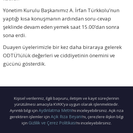
Yönetim Kurulu Başkanımız A. İrfan Türkkolu’nun
yaptığı kısa konuşmanın ardından soru-cevap
şeklinde devam eden yemek saat 15.00’dan sonra
sona erdi.
Duayen üyelerimizle bir kez daha biraraya gelerek
ODTÜ’lülük değerleri ve ciddiyetinin önemini ve
gücünü gösterdik.
Kişisel verileriniz, ilgili başvuru, iletişim ve kayıt süreçlerinin
yürütülmesi amacıyla KVKK’ya uygun olarak işlenmektedir.
Aydınlatma Metni
Ayrıntılı bilgi için
‘ni inceleyebilirsiniz. Açık rıza
Açık Rıza Beyanı
gerektiren işlemler için
‘nı, çerezlere ilişkin bilgi
Gizlilik ve Çerez Politikası
için
‘nı inceleyebilirsiniz.