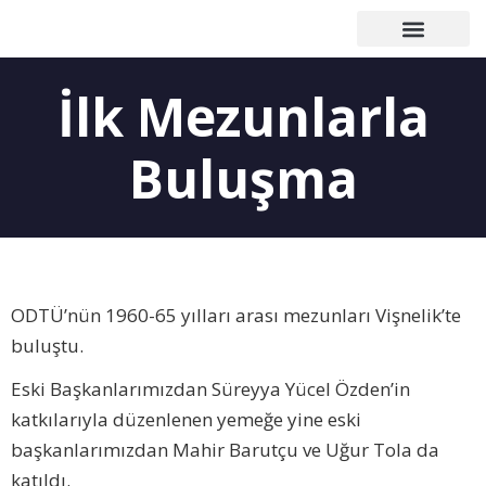
Çalışma Grupları
Duyurular – Etkinlikler
Mezunlar Konseyi
Basın – Yayın
İlk Mezunlarla
Buluşma
ODTÜ’nün 1960-65 yılları arası mezunları Vişnelik’te
buluştu.
Eski Başkanlarımızdan Süreyya Yücel Özden’in
katkılarıyla düzenlenen yemeğe yine eski
başkanlarımızdan Mahir Barutçu ve Uğur Tola da
katıldı.