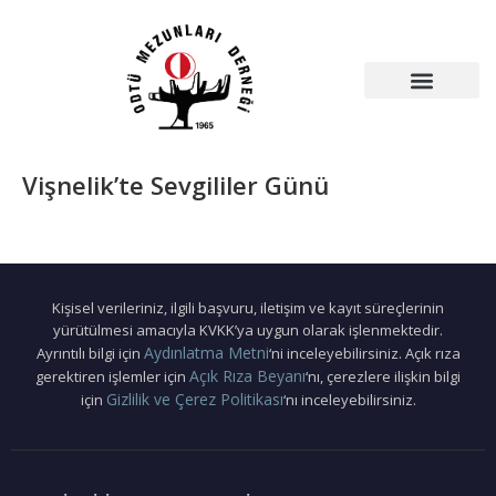
Vişnelik’te Sevgililer Günü
Kişisel verileriniz, ilgili başvuru, iletişim ve kayıt süreçlerinin
yürütülmesi amacıyla KVKK’ya uygun olarak işlenmektedir.
Aydınlatma Metni
Ayrıntılı bilgi için
‘ni inceleyebilirsiniz. Açık rıza
Açık Rıza Beyanı
gerektiren işlemler için
‘nı, çerezlere ilişkin bilgi
Gizlilik ve Çerez Politikası
için
‘nı inceleyebilirsiniz.