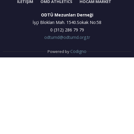
İLETIŞIM
OMD ATHLETICS
HOCAM MARKET
ODTÜ Mezunları Derneği
İşçi Blokları Mah. 1540.Sokak No:58
0 (312) 286 79 79
odtumd@odtumd.org.tr
Codigno
Powered by