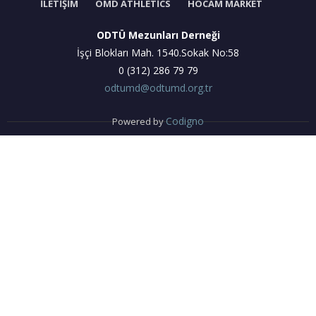
İLETIŞIM
OMD ATHLETICS
HOCAM MARKET
ODTÜ Mezunları Derneği
İşçi Blokları Mah. 1540.Sokak No:58
0 (312) 286 79 79
odtumd@odtumd.org.tr
Codigno
Powered by