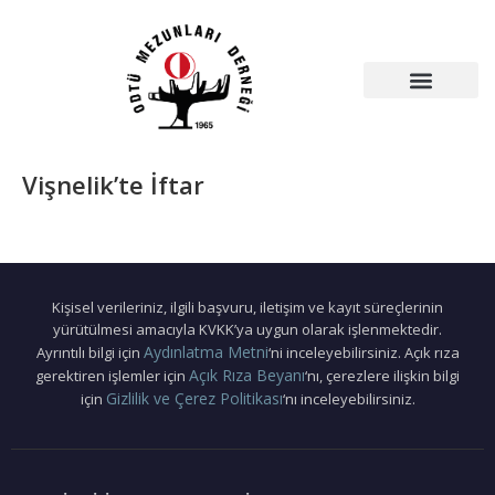
Vişnelik’te İftar
Kişisel verileriniz, ilgili başvuru, iletişim ve kayıt süreçlerinin
yürütülmesi amacıyla KVKK’ya uygun olarak işlenmektedir.
Aydınlatma Metni
Ayrıntılı bilgi için
‘ni inceleyebilirsiniz. Açık rıza
Açık Rıza Beyanı
gerektiren işlemler için
‘nı, çerezlere ilişkin bilgi
Gizlilik ve Çerez Politikası
için
‘nı inceleyebilirsiniz.