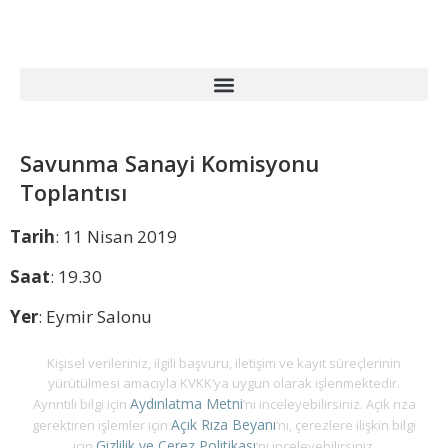
Savunma Sanayi Komisyonu
Toplantısı
Tarih
: 11 Nisan 2019
Saat
: 19.30
Yer
: Eymir Salonu
Kişisel verileriniz, ilgili başvuru, iletişim ve kayıt süreçlerinin
yürütülmesi amacıyla KVKK’ya uygun olarak işlenmektedir.
Aydınlatma Metni
Ayrıntılı bilgi için
‘ni inceleyebilirsiniz. Açık rıza
Açık Rıza Beyanı
gerektiren işlemler için
‘nı, çerezlere ilişkin bilgi
Gizlilik ve Çerez Politikası
için
‘nı inceleyebilirsiniz.