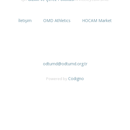
İletişim
OMD Athletics
HOCAM Market
ODTÜ Mezunları Derneği
İşçi Blokları Mah. 1540.Sokak No:58
0 (312) 286 79 79
odtumd@odtumd.org.tr
Codigno
Powered by