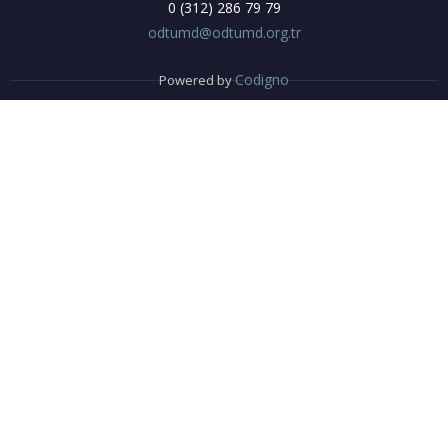
0 (312) 286 79 79
odtumd@odtumd.org.tr
Codigno
Powered by