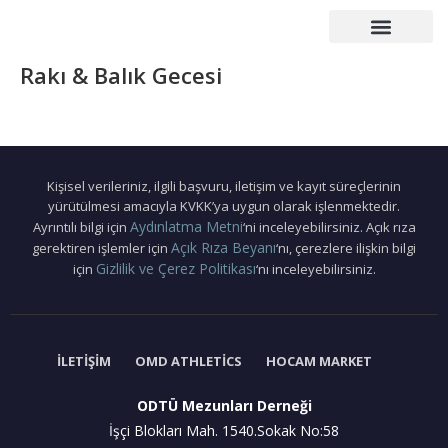
Çalışma Grupları
Duyurular – Etkinlikler
Mezunlar Konseyi
Basın – Yayın
Rakı & Balık Gecesi
Kişisel verileriniz, ilgili başvuru, iletişim ve kayıt süreçlerinin
yürütülmesi amacıyla KVKK’ya uygun olarak işlenmektedir.
Aydınlatma Metni
Ayrıntılı bilgi için
‘ni inceleyebilirsiniz. Açık rıza
Açık Rıza Beyanı
gerektiren işlemler için
‘nı, çerezlere ilişkin bilgi
Gizlilik ve Çerez Politikası
için
‘nı inceleyebilirsiniz.
İLETIŞIM
OMD ATHLETICS
HOCAM MARKET
ODTÜ Mezunları Derneği
İşçi Blokları Mah. 1540.Sokak No:58