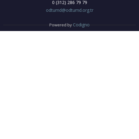
0 (312) 286 79 79
odtumd@odtumd.org.tr
Codigno
Powered by