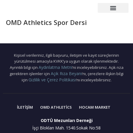
Çalışma Grupları
Duyurular – Etkinlikler
Mezunlar Konseyi
Basın – Yayın
OMD Athletics Spor Dersi
Kişisel verileriniz, ilgili başvuru, iletişim ve kayıt süreçlerinin
yürütülmesi amacıyla KVKK’ya uygun olarak işlenmektedir.
Aydınlatma Metni
Ayrıntılı bilgi için
‘ni inceleyebilirsiniz. Açık rıza
Açık Rıza Beyanı
gerektiren işlemler için
‘nı, çerezlere ilişkin bilgi
Gizlilik ve Çerez Politikası
için
‘nı inceleyebilirsiniz.
İLETIŞIM
OMD ATHLETICS
HOCAM MARKET
ODTÜ Mezunları Derneği
İşçi Blokları Mah. 1540.Sokak No:58