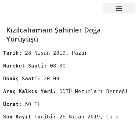
Çalışma Grupları
Duyurular – Etkinlikler
Mezunlar Konseyi
Basın – Yayın
Kızılcahamam Şahinler Doğa
Yürüyüşü
Tarih:
28 Nisan 2019, Pazar
Hareket Saati:
08.30
Dönüş Saati:
20.00
Araç Kalkış Yeri:
ODTÜ Mezunları Derneği
Ücret:
50 TL
Son Kayıt Tarihi:
26 Nisan 2019, Cuma