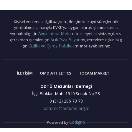
Kişisel verileriniz, ilgili başvuru, iletişim ve kayıt süreçlerinin
yürütülmesi amacıyla KVKK’ya uygun olarak işlenmektedir.
Aydınlatma Metni
Ayrıntılı bilgi için
‘ni inceleyebilirsiniz. Açık rıza
Açık Rıza Beyanı
gerektiren işlemler için
‘nı, çerezlere ilişkin bilgi
Gizlilik ve Çerez Politikası
için
‘nı inceleyebilirsiniz.
İLETIŞIM
OMD ATHLETICS
HOCAM MARKET
ODTÜ Mezunları Derneği
İşçi Blokları Mah. 1540.Sokak No:58
0 (312) 286 79 79
odtumd@odtumd.org.tr
Codigno
Powered by