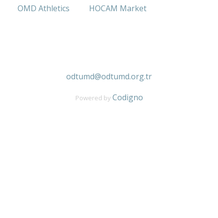
OMD Athletics
HOCAM Market
ODTÜ Mezunları Derneği
İşçi Blokları Mah. 1540.Sokak No:58
0 (312) 286 79 79
odtumd@odtumd.org.tr
Codigno
Powered by