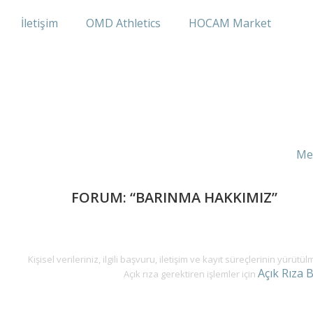
İletişim
OMD Athletics
HOCAM Market
Me
FORUM: “BARINMA HAKKIMIZ”
Kişisel verileriniz, ilgili başvuru, iletişim ve kayıt süreçlerinin yürüt
Açık Rıza 
Açık rıza gerektiren işlemler için