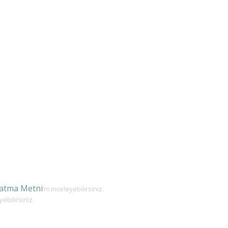
latma Metni
‘ni inceleyebilirsiniz.
yebilirsiniz.