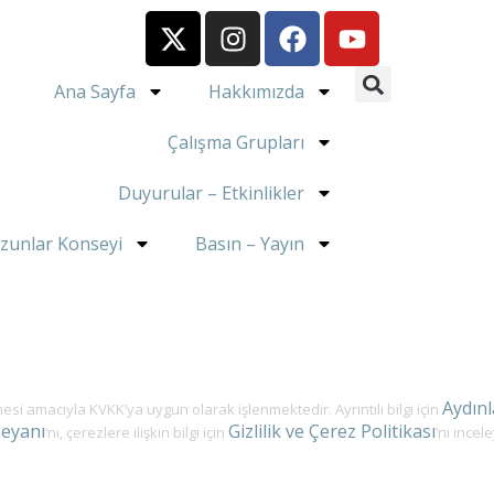
Ana Sayfa
Hakkımızda
Çalışma Grupları
Duyurular – Etkinlikler
zunlar Konseyi
Basın – Yayın
Aydın
ülmesi amacıyla KVKK’ya uygun olarak işlenmektedir. Ayrıntılı bilgi için
Beyanı
Gizlilik ve Çerez Politikası
‘nı, çerezlere ilişkin bilgi için
‘nı incele