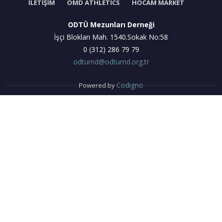
İLETIŞIM
OMD ATHLETICS
HOCAM MARKET
ODTÜ Mezunları Derneği
İşçi Blokları Mah. 1540.Sokak No:58
0 (312) 286 79 79
odtumd@odtumd.org.tr
Codigno
Powered by