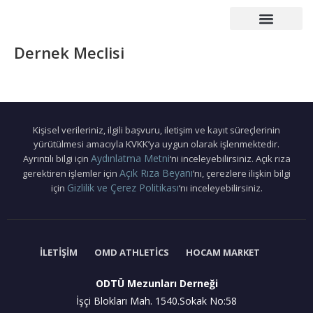
Çalışma Grupları
Duyurular – Etkinlikler
Mezunlar Konseyi
Basın – Yayın
Dernek Meclisi
Kişisel verileriniz, ilgili başvuru, iletişim ve kayıt süreçlerinin
yürütülmesi amacıyla KVKK’ya uygun olarak işlenmektedir.
Aydınlatma Metni
Ayrıntılı bilgi için
‘ni inceleyebilirsiniz. Açık rıza
Açık Rıza Beyanı
gerektiren işlemler için
‘nı, çerezlere ilişkin bilgi
Gizlilik ve Çerez Politikası
için
‘nı inceleyebilirsiniz.
İLETIŞIM
OMD ATHLETICS
HOCAM MARKET
ODTÜ Mezunları Derneği
İşçi Blokları Mah. 1540.Sokak No:58