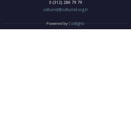
0 (312) 286 79 79
odtumd@odtumd.org.tr
Codigno
Powered by