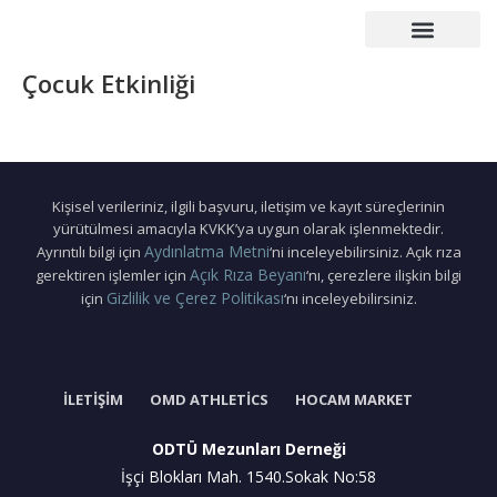
Çalışma Grupları
Duyurular – Etkinlikler
Mezunlar Konseyi
Basın – Yayın
Çocuk Etkinliği
Kişisel verileriniz, ilgili başvuru, iletişim ve kayıt süreçlerinin
yürütülmesi amacıyla KVKK’ya uygun olarak işlenmektedir.
Aydınlatma Metni
Ayrıntılı bilgi için
‘ni inceleyebilirsiniz. Açık rıza
Açık Rıza Beyanı
gerektiren işlemler için
‘nı, çerezlere ilişkin bilgi
Gizlilik ve Çerez Politikası
için
‘nı inceleyebilirsiniz.
İLETIŞIM
OMD ATHLETICS
HOCAM MARKET
ODTÜ Mezunları Derneği
İşçi Blokları Mah. 1540.Sokak No:58