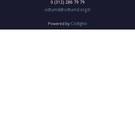
0 (312) 286 79 79
odtumd@odtumd.org.tr
Codigno
Powered by