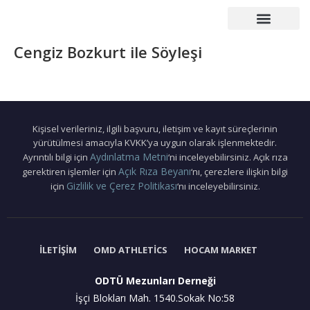
Çalışma Grupları
Duyurular – Etkinlikler
Mezunlar Konseyi
Basın – Yayın
Cengiz Bozkurt ile Söyleşi
Kişisel verileriniz, ilgili başvuru, iletişim ve kayıt süreçlerinin
yürütülmesi amacıyla KVKK’ya uygun olarak işlenmektedir.
Aydınlatma Metni
Ayrıntılı bilgi için
‘ni inceleyebilirsiniz. Açık rıza
Açık Rıza Beyanı
gerektiren işlemler için
‘nı, çerezlere ilişkin bilgi
Gizlilik ve Çerez Politikası
için
‘nı inceleyebilirsiniz.
İLETIŞIM
OMD ATHLETICS
HOCAM MARKET
ODTÜ Mezunları Derneği
İşçi Blokları Mah. 1540.Sokak No:58