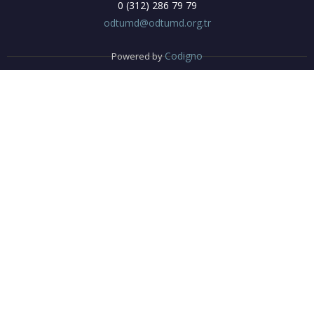
0 (312) 286 79 79
odtumd@odtumd.org.tr
Codigno
Powered by