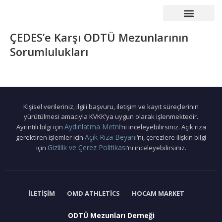
Çalışma Grupları
Duyurular – Etkinlikler
Mezunlar Konseyi
Basın – Yayın
ÇEDES’e Karşı ODTÜ Mezunlarının
Sorumlulukları
Kişisel verileriniz, ilgili başvuru, iletişim ve kayıt süreçlerinin
yürütülmesi amacıyla KVKK’ya uygun olarak işlenmektedir.
Aydınlatma Metni
Ayrıntılı bilgi için
‘ni inceleyebilirsiniz. Açık rıza
Açık Rıza Beyanı
gerektiren işlemler için
‘nı, çerezlere ilişkin bilgi
Gizlilik ve Çerez Politikası
için
‘nı inceleyebilirsiniz.
İLETIŞIM
OMD ATHLETICS
HOCAM MARKET
ODTÜ Mezunları Derneği