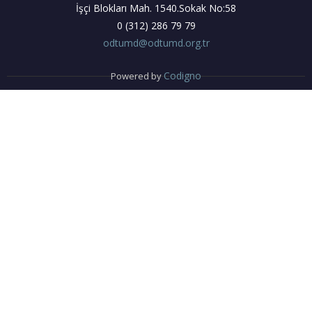
İşçi Blokları Mah. 1540.Sokak No:58
0 (312) 286 79 79
odtumd@odtumd.org.tr
Codigno
Powered by