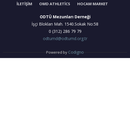
İLETIŞIM
OMD ATHLETICS
HOCAM MARKET
ODTÜ Mezunları Derneği
İşçi Blokları Mah. 1540.Sokak No:58
0 (312) 286 79 79
odtumd@odtumd.org.tr
Codigno
Powered by