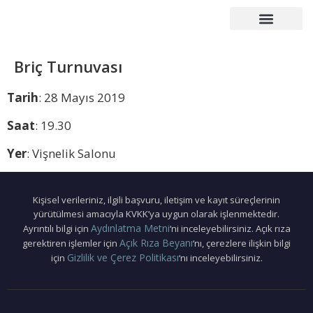
Çalışma Grupları
Duyurular – Etkinlikler
Mezunlar Konseyi
Basın – Yayın
Briç Turnuvası
Tarih
: 28 Mayıs 2019
Saat
: 19.30
Yer
: Vişnelik Salonu
Kişisel verileriniz, ilgili başvuru, iletişim ve kayıt süreçlerinin
yürütülmesi amacıyla KVKK’ya uygun olarak işlenmektedir.
Aydınlatma Metni
Ayrıntılı bilgi için
‘ni inceleyebilirsiniz. Açık rıza
Açık Rıza Beyanı
gerektiren işlemler için
‘nı, çerezlere ilişkin bilgi
Gizlilik ve Çerez Politikası
için
‘nı inceleyebilirsiniz.