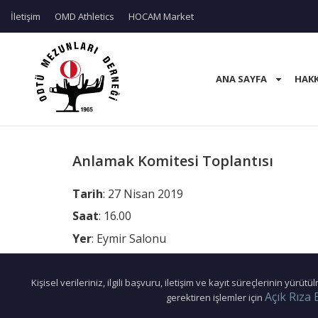
İletişim
OMD Athletics
HOCAM Market
ANA SAYFA
HAKK
Anlamak Komitesi Toplantısı
Tarih
: 27 Nisan 2019
Saat
: 16.00
Yer
: Eymir Salonu
Kişisel verileriniz, ilgili başvuru, iletişim ve kayıt süreçlerinin yürü
Açık Rıza 
gerektiren işlemler için