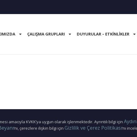
IMIZDA
ÇALIŞMA GRUPLARI
DUYURULAR – ETKINLIKLER
Aydın
tülmesi amacıyla KVKK’ya uygun olarak işlenmektedir. Ayrıntılı bilgi için
Beyanı
Gizlilik ve Çerez Politikası
‘nı, çerezlere ilişkin bilgi için
‘nı incel