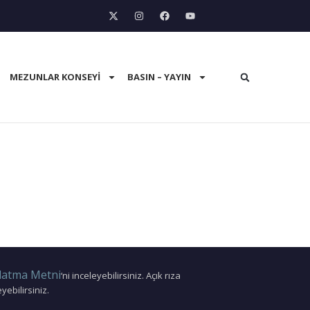
MEZUNLAR KONSEYI
BASIN – YAYIN
latma Metni
‘ni inceleyebilirsiniz. Açık rıza
eyebilirsiniz.