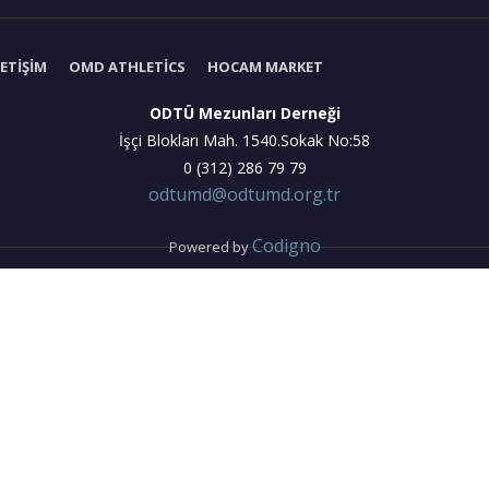
LETIŞIM
OMD ATHLETICS
HOCAM MARKET
ODTÜ Mezunları Derneği
İşçi Blokları Mah. 1540.Sokak No:58
0 (312) 286 79 79
odtumd@odtumd.org.tr
Codigno
Powered by