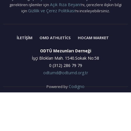
Açık Rıza Beyanı
gerektiren işlemler için
‘nı, çerezlere ilişkin bilgi
Gizlilik ve Çerez Politikası
için
‘nı inceleyebilirsiniz.
İLETIŞIM
OMD ATHLETICS
HOCAM MARKET
ODTÜ Mezunları Derneği
İşçi Blokları Mah. 1540.Sokak No:58
0 (312) 286 79 79
odtumd@odtumd.org.tr
Codigno
Powered by