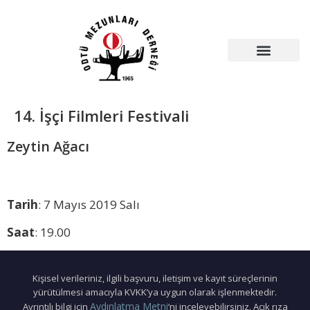
14. İşçi Filmleri Festivali
Zeytin Ağacı
Tarih
: 7 Mayıs 2019 Salı
Saat
: 19.00
Kişisel verileriniz, ilgili başvuru, iletişim ve kayıt süreçlerinin
yürütülmesi amacıyla KVKK’ya uygun olarak işlenmektedir.
Aydınlatma Metni
Ayrıntılı bilgi için
‘ni inceleyebilirsiniz. Açık rıza