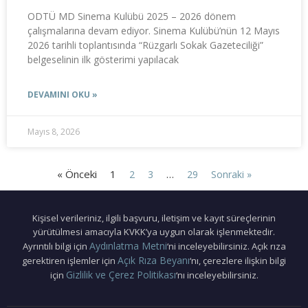
ODTÜ MD Sinema Kulübü 2025 – 2026 dönem
çalışmalarına devam ediyor. Sinema Kulübü’nün 12 Mayıs
2026 tarihli toplantısında “Rüzgarlı Sokak Gazeteciliği”
belgeselinin ilk gösterimi yapılacak
DEVAMINI OKU »
Mayıs 8, 2026
« Önceki
1
…
2
3
29
Sonraki »
Kişisel verileriniz, ilgili başvuru, iletişim ve kayıt süreçlerinin
yürütülmesi amacıyla KVKK’ya uygun olarak işlenmektedir.
Aydınlatma Metni
Ayrıntılı bilgi için
‘ni inceleyebilirsiniz. Açık rıza
Açık Rıza Beyanı
gerektiren işlemler için
‘nı, çerezlere ilişkin bilgi
Gizlilik ve Çerez Politikası
için
‘nı inceleyebilirsiniz.