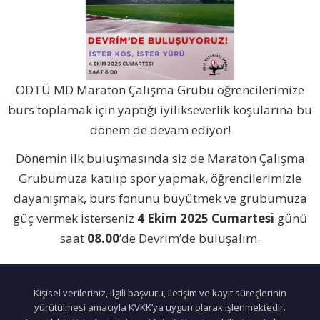
ODTÜ MD Maraton Çalışma Grubu öğrencilerimize
burs toplamak için yaptığı iyilikseverlik koşularına bu
dönem de devam ediyor!
Dönemin ilk buluşmasında siz de Maraton Çalışma
Grubumuza katılıp spor yapmak, öğrencilerimizle
dayanışmak, burs fonunu büyütmek ve grubumuza
güç vermek isterseniz
4 Ekim 2025 Cumartesi
günü
saat
08.00
’de Devrim’de buluşalım.
Kişisel verileriniz, ilgili başvuru, iletişim ve kayıt süreçlerinin
yürütülmesi amacıyla KVKK’ya uygun olarak işlenmektedir.